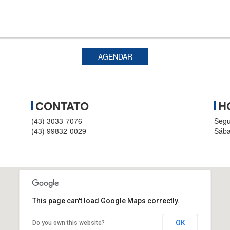
AGENDAR
CONTATO
H
(43) 3033-7076
Segu
(43) 99832-0029
Sába
This page can't load Google Maps correctly.
R. Desembargador Clotário
Portugal, nº 1997
OK
Do you own this website?
Apucarana - PR