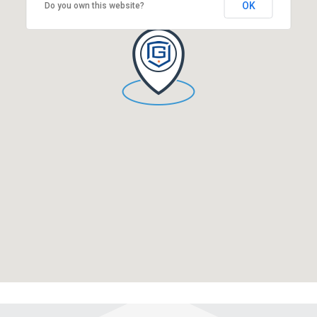
OK
Do you own this website?
Apucarana - PR